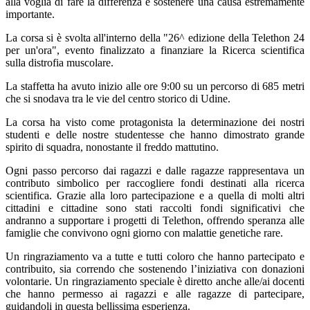
alla voglia di fare la differenza e sostenere una causa estremamente
importante.
La corsa si è svolta all'interno della "26^ edizione della Telethon 24
per un'ora", evento finalizzato a finanziare la Ricerca scientifica
sulla distrofia muscolare.
La staffetta ha avuto inizio alle ore 9:00 su un percorso di 685 metri
che si snodava tra le vie del centro storico di Udine.
La corsa ha visto come protagonista la determinazione dei nostri
studenti e delle nostre studentesse che hanno dimostrato grande
spirito di squadra, nonostante il freddo mattutino.
Ogni passo percorso dai ragazzi e dalle ragazze rappresentava un
contributo simbolico per raccogliere fondi destinati alla ricerca
scientifica. Grazie alla loro partecipazione e a quella di molti altri
cittadini e cittadine sono stati raccolti fondi significativi che
andranno a supportare i progetti di Telethon, offrendo speranza alle
famiglie che convivono ogni giorno con malattie genetiche rare.
Un ringraziamento va a tutte e tutti coloro che hanno partecipato e
contribuito, sia correndo che sostenendo l’iniziativa con donazioni
volontarie. Un ringraziamento speciale è diretto anche alle/ai docenti
che hanno permesso ai ragazzi e alle ragazze di partecipare,
guidandoli in questa bellissima esperienza.