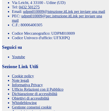
Via Leicht, 4 33100 - Udine (UD)
Tel:
0432 501275
Email:
udpm010009@istruzione.it
Link per inviare una mail
PEC:
udpm010009@pec.istruzione.it
Link per inviare una
mail
C.F.: 80006400305
Codice Meccanografico: UDPM010009
Codice Univoco d'ufficio: UFXHPQ
Seguici su
Youtube
Sezione Link Utili
Cookie policy
Note legali
Informativa Privacy
Ufficio Relazioni con il Pubblico
Dichiarazione di accessibilità
Obiettivi di accessibilità
Whistleblowing
Gestione consensi cookie