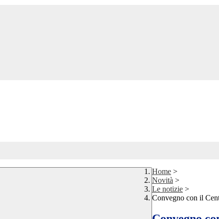
Home
>
Novità
>
Le notizie
>
Convegno con il Ce
Convegno co