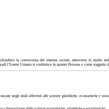
disce la conoscenza del sistema sociale, attraverso lo studio della 
uali l’Essere Umano si costituisce in quanto Persona e come soggetto di 
nzate negli studi afferenti alle scienze giuridiche, economiche e social
esse a disposizione delle scienze economiche, giuridiche e sociologiche;