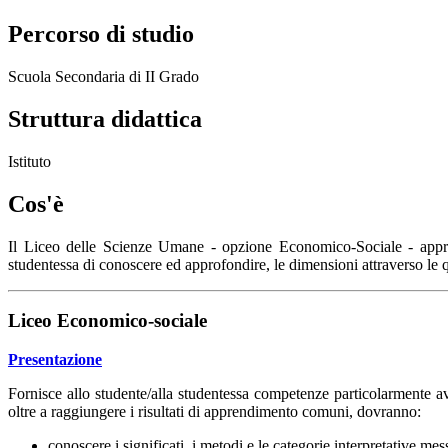
Percorso di studio
Scuola Secondaria di II Grado
Struttura didattica
Istituto
Cos'è
Il Liceo delle Scienze Umane - opzione Economico-Sociale - approfon
studentessa di conoscere ed approfondire, le dimensioni attraverso le q
Liceo Economico-sociale
Presentazione
Fornisce allo studente/alla studentessa competenze particolarmente ava
oltre a raggiungere i risultati di apprendimento comuni, dovranno:
conoscere i significati, i metodi e le categorie interpretative m