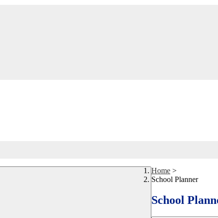
Home
>
School Planner
School Plann