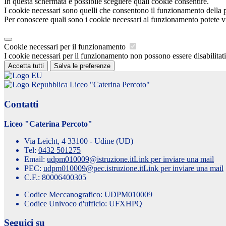
In questa schermata è possibile scegliere quali cookie consentire.
I cookie necessari sono quelli che consentono il funzionamento della pi
Per conoscere quali sono i cookie necessari al funzionamento potete v
Cookie necessari per il funzionamento
I cookie necessari per il funzionamento non possono essere disabilitati.
Accetta tutti
Salva le preferenze
Liceo "Caterina Percoto"
Contatti
Liceo "Caterina Percoto"
Via Leicht, 4 33100 - Udine (UD)
Tel:
0432 501275
Email:
udpm010009@istruzione.it
Link per inviare una mail
PEC:
udpm010009@pec.istruzione.it
Link per inviare una mail
C.F.: 80006400305
Codice Meccanografico: UDPM010009
Codice Univoco d'ufficio: UFXHPQ
Seguici su