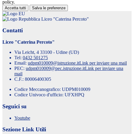
policy.
Accetta tutti
Salva le preferenze
Liceo "Caterina Percoto"
Contatti
Liceo "Caterina Percoto"
Via Leicht, 4 33100 - Udine (UD)
Tel:
0432 501275
Email:
udpm010009@istruzione.it
Link per inviare una mail
PEC:
udpm010009@pec.istruzione.it
Link per inviare una
mail
C.F.: 80006400305
Codice Meccanografico: UDPM010009
Codice Univoco d'ufficio: UFXHPQ
Seguici su
Youtube
Sezione Link Utili