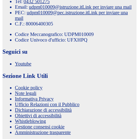
Tel:
0432 501275
Email:
udpm010009@istruzione.it
Link per inviare una mail
PEC:
udpm010009@pec.istruzione.it
Link per inviare una
mail
C.F.: 80006400305
Codice Meccanografico: UDPM010009
Codice Univoco d'ufficio: UFXHPQ
Seguici su
Youtube
Sezione Link Utili
Cookie policy
Note legali
Informativa Privacy
Ufficio Relazioni con il Pubblico
Dichiarazione di accessibilità
Obiettivi di accessibilità
Whistleblowing
Gestione consensi cookie
Amministrazione trasparente