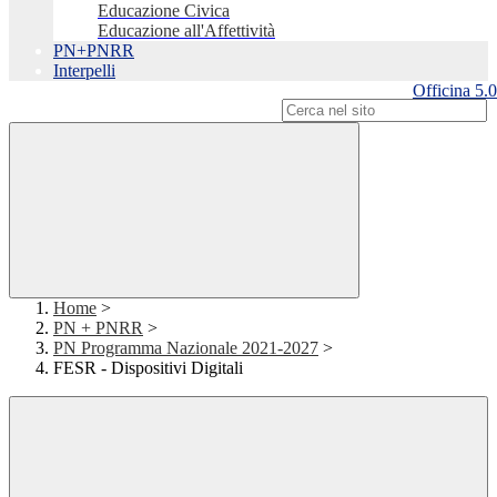
Educazione Civica
Educazione all'Affettività
PN+PNRR
Interpelli
Officina 5.0
Campo di ricerca per le pagine del sito
Home
>
PN + PNRR
>
PN Programma Nazionale 2021-2027
>
FESR - Dispositivi Digitali