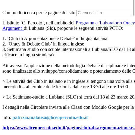
Campo di ricerca per le pagine del sito
L’istituto ‘C. Percoto’, nell’ambito del
Programma 'Laboratorio Oracy
Argument'
di Lubiana (Slo), propone le seguenti attività PCTO:
1. ‘Club di Argomentazione e Debate’ in lingua italiana
2. ‘Oracy & Debate Club’ in lingua inglese
3. Settimana-studio con scuole internazionali a Lubiana/SLO dal 18 a
efficace in lingua straniera).
Attraverso l’applicazione della metodologia Debate disciplinare e inter/t
sono finalizzate allo sviluppo/consolidamento e potenziamento delle Co
> Le attività dei Club in italiano e in inglese si tengono una volta alla 
mercoledì – al termine delle lezioni - dalle ore 13:30 alle ore 15:00.
> La Settimana-studio a Lubiana (SLO) si terrà dal 18 al 23 marzo 20
I dettagli nella Circolare inviata alle Classi con Modulo Google per la
info:
patrizia.malausa@liceopercoto.edu.it
https://www.liceopercoto.edu.it/pagine/club-di-argomentazione-e