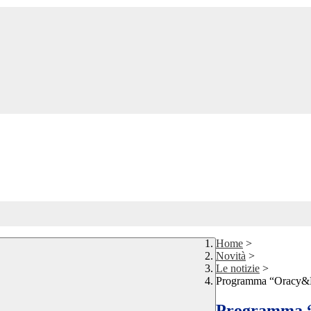
Home
>
Novità
>
Le notizie
>
Programma “Oracy&
Programma 