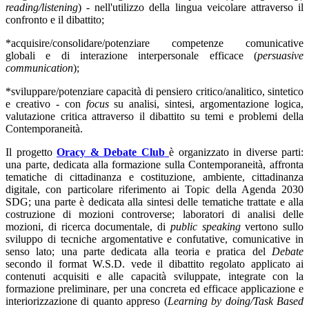
reading/listening
) - nell'utilizzo della lingua veicolare attraverso il
confronto e il dibattito;
*
acquisire/consolidare/potenziare
competenze comunicative
globali e di interazione interpersonale
efficace (
persuasive
communication
);
*
sviluppare/potenziare
capacità di pensiero critico/analitico, sintetico
e creativo
- con
focus
su analisi, sintesi, argomentazione logica,
valutazione critica attraverso il dibattito su temi e problemi della
Contemporaneità.
Il progetto
Oracy & Debate Club
è organizzato in diverse parti:
una parte, dedicata alla formazione sulla Contemporaneità, affronta
tematiche di cittadinanza e costituzione, ambiente, cittadinanza
digitale, con particolare riferimento ai Topic della Agenda 2030
SDG; una parte è dedicata alla sintesi delle tematiche trattate e alla
costruzione di mozioni controverse; laboratori di analisi delle
mozioni, di ricerca documentale, di
public speaking
vertono sullo
sviluppo di tecniche argomentative e confutative, comunicative in
senso lato; una parte dedicata alla teoria e pratica del
Debate
secondo il format W.S.D. vede il dibattito regolato applicato ai
contenuti acquisiti e alle capacità sviluppate, integrate con la
formazione preliminare, per una concreta ed efficace applicazione e
interiorizzazione di quanto appreso (
L
earning by doing/Task Based