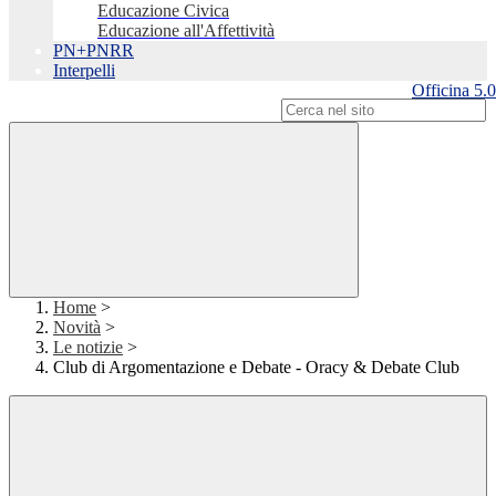
Educazione Civica
Educazione all'Affettività
PN+PNRR
Interpelli
Officina 5.0
Campo di ricerca per le pagine del sito
Home
>
Novità
>
Le notizie
>
Club di Argomentazione e Debate - Oracy & Debate Club