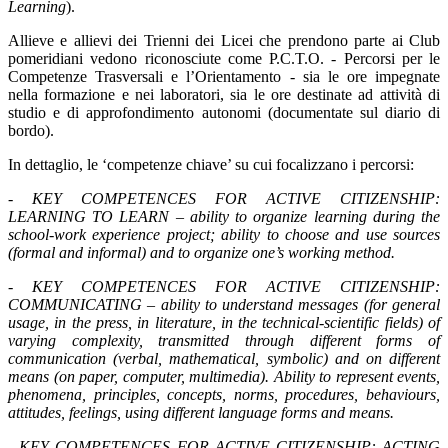
Learning
).
Allieve e allievi dei Trienni dei Licei che prendono parte ai Club
pomeridiani
vedono
riconosciute come P.C.T.O. -
Percorsi per le
Competenze Trasversali e l’Orientamento -
sia le ore impegnate
nella formazione e nei laboratori, sia le ore destinate ad attività di
studio e di approfondimento autonomi (documentate sul diario di
bordo).
In dettaglio, le ‘competenze chiave’ su cui
focalizzano
i percorsi:
- KEY COMPETENCES FOR ACTIVE CITIZENSHIP:
LEARNING TO LEARN – ability to organize learning during the
school-work experience project; ability to choose and use sources
(formal and informal) and to organize one’s working method.
- KEY COMPETENCES FOR ACTIVE CITIZENSHIP:
COMMUNICATING – ability to understand messages (for general
usage, in the press, in literature, in the technical-scientific fields) of
varying complexity, transmitted through different forms of
communication (verbal, mathematical, symbolic) and on different
means (on paper, computer, multimedia). Ability to represent events,
phenomena, principles, concepts, norms, procedures, behaviours,
attitudes, feelings, using different language forms and means.
- KEY COMPETENCES FOR ACTIVE CITIZENSHIP: ACTING