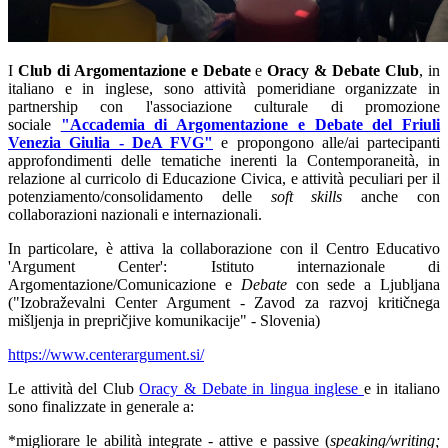
I
Club di Argomentazione e Debate
e
Oracy & Debate Club
, in
italiano e in inglese, sono attività pomeridiane organizzate in
partnership con l'associazione culturale di promozione
sociale
"Accademia di Argomentazione e Debate del Friuli
Venezia Giulia - DeA FVG"
e propongono alle/ai partecipanti
approfondimenti delle tematiche inerenti la Contemporaneità, in
relazione al curricolo di Educazione Civica, e attività peculiari per il
potenziamento/consolidamento delle
soft skills
anche con
collaborazioni nazionali e internazionali.
In particolare, è attiva la collaborazione con il
Centro Educativo
'Argument Center': Istituto internazionale di
Argomentazione/Comunicazione e
Debate
con sede a Ljubljana
("Izobraževalni Center Argument - Zavod za razvoj kritičnega
mišljenja in prepričjive komunikacije" - Slovenia)
https://www.centerargument.si/
Le attività del Club
Oracy & Debate
in lingua inglese
e in italiano
sono finalizzate in generale a:
*
migliorare le
abilità integrate
- attive e passive (
speaking/writing;