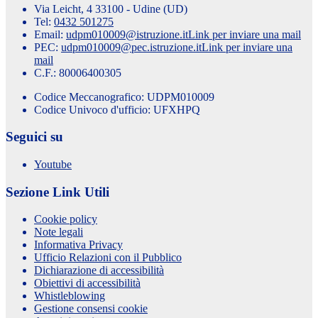
Via Leicht, 4 33100 - Udine (UD)
Tel:
0432 501275
Email:
udpm010009@istruzione.it
Link per inviare una mail
PEC:
udpm010009@pec.istruzione.it
Link per inviare una
mail
C.F.: 80006400305
Codice Meccanografico: UDPM010009
Codice Univoco d'ufficio: UFXHPQ
Seguici su
Youtube
Sezione Link Utili
Cookie policy
Note legali
Informativa Privacy
Ufficio Relazioni con il Pubblico
Dichiarazione di accessibilità
Obiettivi di accessibilità
Whistleblowing
Gestione consensi cookie