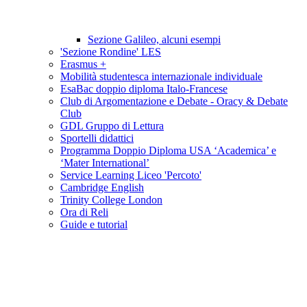
Sezione Galileo, alcuni esempi
'Sezione Rondine' LES
Erasmus +
Mobilità studentesca internazionale individuale
EsaBac doppio diploma Italo-Francese
Club di Argomentazione e Debate - Oracy & Debate
Club
GDL Gruppo di Lettura
Sportelli didattici
Programma Doppio Diploma USA ‘Academica’ e
‘Mater International’
Service Learning Liceo 'Percoto'
Cambridge English
Trinity College London
Ora di Reli
Guide e tutorial