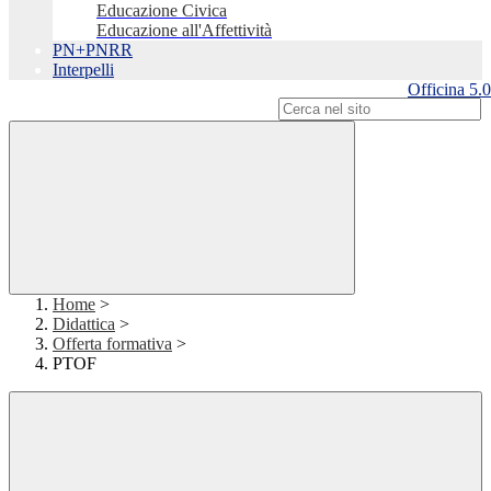
Educazione Civica
Educazione all'Affettività
PN+PNRR
Interpelli
Officina 5.0
Campo di ricerca per le pagine del sito
Home
>
Didattica
>
Offerta formativa
>
PTOF