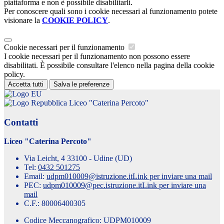
piattaforma e non è possibile disabilitarli.
Per conoscere quali sono i cookie necessari al funzionamento potete
visionare la
COOKIE POLICY
.
Cookie necessari per il funzionamento
I cookie necessari per il funzionamento non possono essere
disabilitati. È possibile consultare l'elenco nella pagina della cookie
policy.
Accetta tutti
Salva le preferenze
Liceo "Caterina Percoto"
Contatti
Liceo "Caterina Percoto"
Via Leicht, 4 33100 - Udine (UD)
Tel:
0432 501275
Email:
udpm010009@istruzione.it
Link per inviare una mail
PEC:
udpm010009@pec.istruzione.it
Link per inviare una
mail
C.F.: 80006400305
Codice Meccanografico: UDPM010009