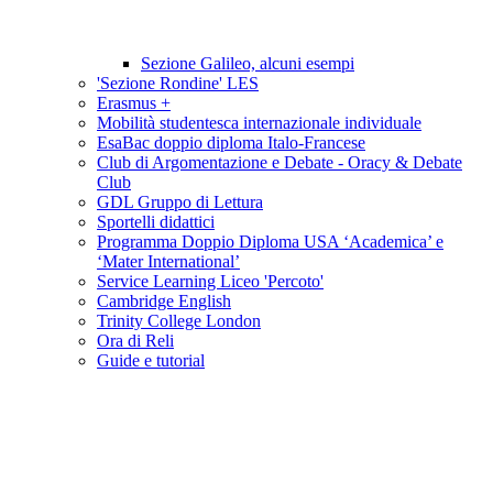
Sezione Galileo, alcuni esempi
'Sezione Rondine' LES
Erasmus +
Mobilità studentesca internazionale individuale
EsaBac doppio diploma Italo-Francese
Club di Argomentazione e Debate - Oracy & Debate
Club
GDL Gruppo di Lettura
Sportelli didattici
Programma Doppio Diploma USA ‘Academica’ e
‘Mater International’
Service Learning Liceo 'Percoto'
Cambridge English
Trinity College London
Ora di Reli
Guide e tutorial