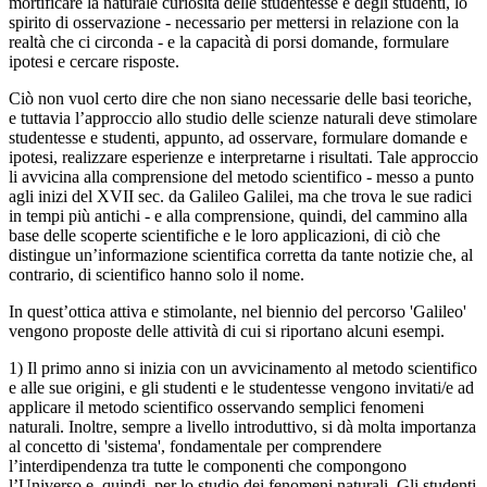
mortificare la naturale curiosità delle studentesse e degli studenti, lo
spirito di osservazione - necessario per mettersi in relazione con la
realtà che ci circonda - e la capacità di porsi domande, formulare
ipotesi e cercare risposte.
Ciò non vuol certo dire che non siano necessarie delle basi teoriche,
e tuttavia l’approccio allo studio delle scienze naturali deve stimolare
studentesse e studenti, appunto, ad osservare, formulare domande e
ipotesi, realizzare esperienze e interpretarne i risultati. Tale approccio
li avvicina alla comprensione del metodo scientifico - messo a punto
agli inizi del XVII sec. da Galileo Galilei, ma che trova le sue radici
in tempi più antichi - e alla comprensione, quindi, del cammino alla
base delle scoperte scientifiche e le loro applicazioni, di ciò che
distingue un’informazione scientifica corretta da tante notizie che, al
contrario, di scientifico hanno solo il nome.
In quest’ottica attiva e stimolante, nel biennio del percorso 'Galileo'
vengono proposte delle attività di cui si riportano alcuni esempi.
1) Il primo anno si inizia con un
avvicinamento al metodo scientifico
e alle sue origini, e gli studenti e le studentesse vengono invitati/e ad
applicare il metodo scientifico osservando semplici fenomeni
naturali. Inoltre, sempre a livello introduttivo, si dà molta importanza
al concetto di 'sistema', fondamentale per comprendere
l’interdipendenza tra tutte le componenti che compongono
l’Universo e, quindi, per lo studio dei fenomeni naturali. Gli studenti