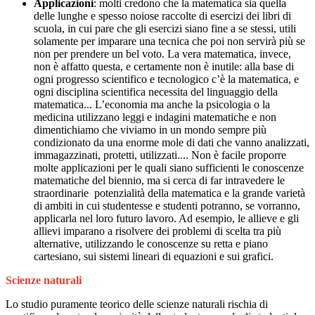
Applicazioni
: molti credono che la matematica sia quella
delle lunghe e spesso noiose raccolte di esercizi dei libri di
scuola, in cui pare che gli esercizi siano fine a se stessi, utili
solamente per imparare una tecnica che poi non servirà più se
non per prendere un bel voto. La vera matematica, invece,
non è affatto questa, e certamente non è inutile: alla base di
ogni progresso scientifico e tecnologico c’è la matematica, e
ogni disciplina scientifica necessita del linguaggio della
matematica... L’economia ma anche la psicologia o la
medicina utilizzano leggi e indagini matematiche e non
dimentichiamo che viviamo in un mondo sempre più
condizionato da una enorme mole di dati che vanno analizzati,
immagazzinati, protetti, utilizzati.... Non è facile proporre
molte applicazioni per le quali siano sufficienti le conoscenze
matematiche del biennio, ma si cerca di far intravedere le
straordinarie potenzialità della matematica e la grande varietà
di ambiti in cui studentesse e studenti potranno, se vorranno,
applicarla nel loro futuro lavoro. Ad esempio, le allieve e gli
allievi imparano a risolvere dei problemi di scelta tra più
alternative, utilizzando le conoscenze su retta e piano
cartesiano, sui sistemi lineari di equazioni e sui grafici.
Scienze naturali
Lo studio puramente teorico delle scienze naturali rischia di