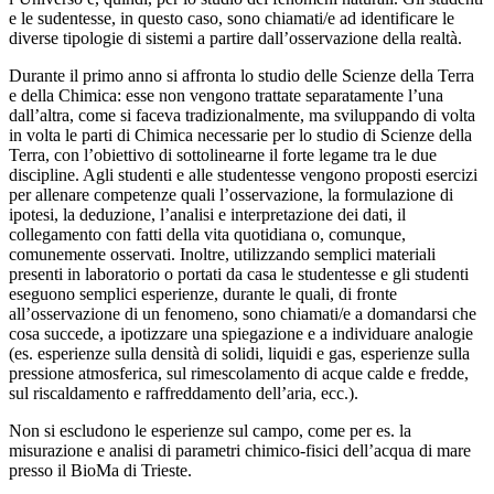
e le sudentesse, in questo caso, sono chiamati/e ad identificare le
diverse tipologie di sistemi a partire dall’osservazione della realtà.
Durante il primo anno si affronta lo studio delle Scienze della Terra
e della Chimica: esse non vengono trattate separatamente l’una
dall’altra, come si faceva tradizionalmente, ma sviluppando di volta
in volta le parti di Chimica necessarie per lo studio di Scienze della
Terra, con l’obiettivo di sottolinearne il forte legame tra le due
discipline. Agli studenti e alle studentesse vengono proposti esercizi
per allenare competenze quali l’osservazione, la formulazione di
ipotesi, la deduzione, l’analisi e interpretazione dei dati, il
collegamento con fatti della vita quotidiana o, comunque,
comunemente osservati. Inoltre, utilizzando semplici materiali
presenti in laboratorio o portati da casa le studentesse e gli studenti
eseguono semplici esperienze, durante le quali, di fronte
all’osservazione di un fenomeno, sono chiamati/e a domandarsi che
cosa succede, a ipotizzare una spiegazione e a individuare analogie
(es. esperienze sulla densità di solidi, liquidi e gas, esperienze sulla
pressione atmosferica, sul rimescolamento di acque calde e fredde,
sul riscaldamento e raffreddamento dell’aria, ecc.).
Non si escludono le esperienze sul campo, come per es. la
misurazione e analisi di parametri chimico-fisici dell’acqua di mare
presso il BioMa di Trieste.