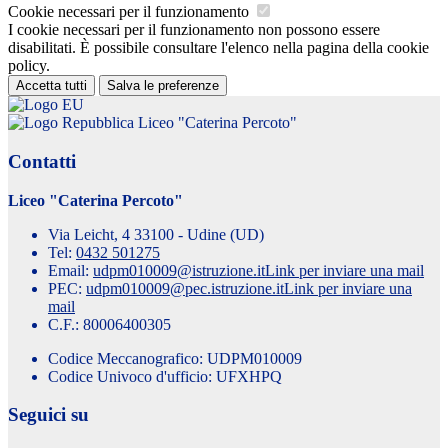
Cookie necessari per il funzionamento
I cookie necessari per il funzionamento non possono essere
disabilitati. È possibile consultare l'elenco nella pagina della cookie
policy.
Accetta tutti
Salva le preferenze
Liceo "Caterina Percoto"
Contatti
Liceo "Caterina Percoto"
Via Leicht, 4 33100 - Udine (UD)
Tel:
0432 501275
Email:
udpm010009@istruzione.it
Link per inviare una mail
PEC:
udpm010009@pec.istruzione.it
Link per inviare una
mail
C.F.: 80006400305
Codice Meccanografico: UDPM010009
Codice Univoco d'ufficio: UFXHPQ
Seguici su