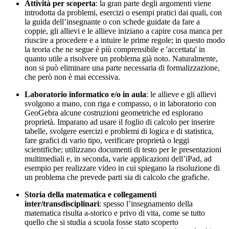
Attività per scoperta
: la gran parte degli argomenti viene
introdotta da problemi, esercizi o esempi pratici dai quali, con
la guida dell’insegnante o con schede guidate da fare a
coppie, gli allievi e le allieve iniziano a capire cosa manca per
riuscire a procedere e a intuire le prime regole; in questo modo
la teoria che ne segue è più comprensibile e 'accettata' in
quanto utile a risolvere un problema già noto. Naturalmente,
non si può eliminare una parte necessaria di formalizzazione,
che però non è mai eccessiva.
Laboratorio informatico e/o in aula
: le allieve e gli allievi
svolgono a mano, con riga e compasso, o in laboratorio con
GeoGebra alcune costruzioni geometriche ed esplorano
proprietà. Imparano ad usare il foglio di calcolo per inserire
tabelle, svolgere esercizi e problemi di logica e di statistica,
fare grafici di vario tipo, verificare proprietà o leggi
scientifiche; utilizzano documenti di testo per le presentazioni
multimediali e, in seconda, varie applicazioni dell’iPad, ad
esempio per realizzare video in cui spiegano la risoluzione di
un problema che prevede parti sia di calcolo che grafiche.
Storia della matematica e collegamenti
inter/transdisciplinari
: spesso l’insegnamento della
matematica risulta a-storico e privo di vita, come se tutto
quello che si studia a scuola fosse stato scoperto