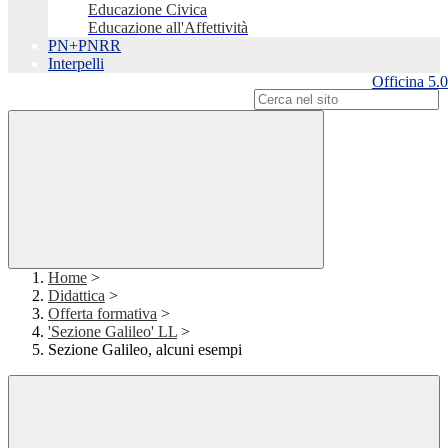
Educazione Civica
Educazione all'Affettività
PN+PNRR
Interpelli
Officina 5.0
Campo di ricerca per le pagine del sito
Home
>
Didattica
>
Offerta formativa
>
'Sezione Galileo' LL
>
Sezione Galileo, alcuni esempi