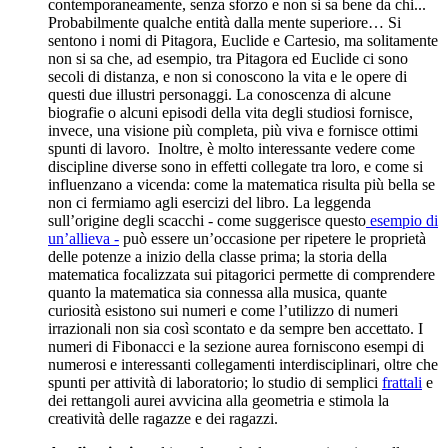
contemporaneamente, senza sforzo e non si sa bene da chi...
Probabilmente qualche entità dalla mente superiore… Si
sentono i nomi di Pitagora, Euclide e Cartesio, ma solitamente
non si sa che, ad esempio, tra Pitagora ed Euclide ci sono
secoli di distanza, e non si conoscono la vita e le opere di
questi due illustri personaggi.
La conoscenza di alcune
biografie o alcuni episodi della vita degli studiosi fornisce,
invece, una visione più completa, più viva e fornisce ottimi
spunti di lavoro. Inoltre, è molto interessante vedere come
discipline diverse sono in effetti collegate tra loro, e come si
influenzano a vicenda: come la matematica risulta più bella se
non ci fermiamo agli esercizi del libro. La leggenda
sull’origine degli scacchi - come suggerisce questo
esempio di
un’allieva -
può essere un’occasione per ripetere le proprietà
delle potenze a inizio della classe prima; la storia della
matematica focalizzata sui pitagorici permette di comprendere
quanto la matematica sia connessa alla musica, quante
curiosità esistono sui numeri e come l’utilizzo di numeri
irrazionali non sia così scontato e da sempre ben accettato. I
numeri di Fibonacci e la sezione aurea forniscono esempi di
numerosi e interessanti collegamenti interdisciplinari, oltre che
spunti per attività di laboratorio; lo studio di semplici
frattali
e
dei rettangoli aurei avvicina alla geometria e stimola la
creatività delle ragazze e dei ragazzi.