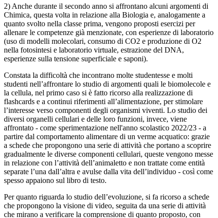
2) Anche durante il secondo anno si affrontano alcuni argomenti di
Chimica, questa volta in relazione alla Biologia e, analogamente a
quanto svolto nella classe prima, vengono proposti esercizi per
allenare le competenze già menzionate, con esperienze di laboratorio
(uso di modelli molecolari, consumo di CO
2
e produzione di O
2
nella fotosintesi e laboratorio virtuale, estrazione del DNA,
esperienze sulla tensione superficiale e saponi).
Constata la difficoltà che incontrano molte studentesse e molti
studenti nell’affrontare lo studio di argomenti quali le biomolecole e
la cellula, nel primo caso si è fatto ricorso alla realizzazione di
flashcards e a continui riferimenti all’alimentazione, per stimolare
l’interesse verso componenti degli organismi viventi. Lo studio dei
diversi organelli cellulari e delle loro funzioni, invece, viene
affrontato - come sperimentazione nell'anno scolastico 2022/23 - a
partire dal comportamento alimentare di un verme acquatico: grazie
a schede che propongono una serie di attività che portano a scoprire
gradualmente le diverse componenti cellulari, queste vengono messe
in relazione con l’attività dell’animaletto e non trattate come entità
separate l’una dall’altra e avulse dalla vita dell’individuo - così come
spesso appaiono sul libro di testo.
Per quanto riguarda lo studio dell’evoluzione, si fa ricorso a schede
che propongono la visione di video, seguita da una serie di attività
che mirano a verificare la comprensione di quanto proposto, con