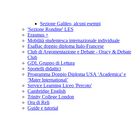
Sezione Galileo, alcuni esempi
'Sezione Rondine' LES
Erasmus +
Mobilità studentesca internazionale individuale
EsaBac doppio diploma Italo-Francese
Club di Argomentazione e Debate - Oracy & Debate
Club
GDL Gruppo di Lettura
Sportelli didattici
Programma Doppio Diploma USA ‘Academica’ e
‘Mater International’
Service Learning Liceo 'Percoto'
Cambridge English
Trinity College London
Ora di Reli
Guide e tutorial