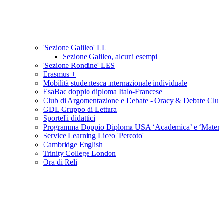
'Sezione Galileo' LL
Sezione Galileo, alcuni esempi
'Sezione Rondine' LES
Erasmus +
Mobilità studentesca internazionale individuale
EsaBac doppio diploma Italo-Francese
Club di Argomentazione e Debate - Oracy & Debate Cl
GDL Gruppo di Lettura
Sportelli didattici
Programma Doppio Diploma USA ‘Academica’ e ‘Mater I
Service Learning Liceo 'Percoto'
Cambridge English
Trinity College London
Ora di Reli