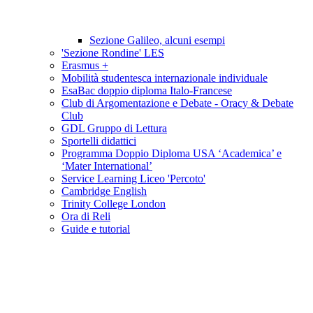
Sezione Galileo, alcuni esempi
'Sezione Rondine' LES
Erasmus +
Mobilità studentesca internazionale individuale
EsaBac doppio diploma Italo-Francese
Club di Argomentazione e Debate - Oracy & Debate
Club
GDL Gruppo di Lettura
Sportelli didattici
Programma Doppio Diploma USA ‘Academica’ e
‘Mater International’
Service Learning Liceo 'Percoto'
Cambridge English
Trinity College London
Ora di Reli
Guide e tutorial