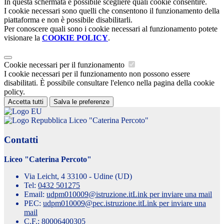
In questa schermata è possibile scegliere quali cookie consentire.
I cookie necessari sono quelli che consentono il funzionamento della
piattaforma e non è possibile disabilitarli.
Per conoscere quali sono i cookie necessari al funzionamento potete
visionare la
COOKIE POLICY
.
Cookie necessari per il funzionamento
I cookie necessari per il funzionamento non possono essere
disabilitati. È possibile consultare l'elenco nella pagina della cookie
policy.
Accetta tutti
Salva le preferenze
Liceo "Caterina Percoto"
Contatti
Liceo "Caterina Percoto"
Via Leicht, 4 33100 - Udine (UD)
Tel:
0432 501275
Email:
udpm010009@istruzione.it
Link per inviare una mail
PEC:
udpm010009@pec.istruzione.it
Link per inviare una
mail
C.F.: 80006400305