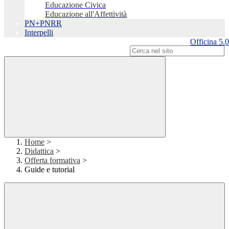
Educazione Civica
Educazione all'Affettività
PN+PNRR
Interpelli
Officina 5.0
Campo di ricerca per le pagine del sito
Home
>
Didattica
>
Offerta formativa
>
Guide e tutorial