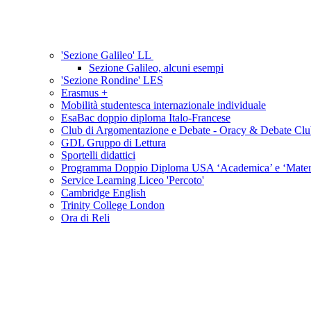
'Sezione Galileo' LL
Sezione Galileo, alcuni esempi
'Sezione Rondine' LES
Erasmus +
Mobilità studentesca internazionale individuale
EsaBac doppio diploma Italo-Francese
Club di Argomentazione e Debate - Oracy & Debate Cl
GDL Gruppo di Lettura
Sportelli didattici
Programma Doppio Diploma USA ‘Academica’ e ‘Mater I
Service Learning Liceo 'Percoto'
Cambridge English
Trinity College London
Ora di Reli