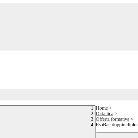
Home
>
Didattica
>
Offerta formativa
>
EsaBac doppio diplom