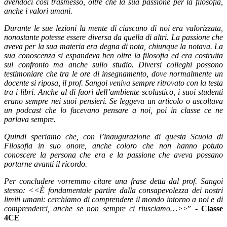
avendoci così trasmesso, oltre che la sua passione per la filosofia,
anche i valori umani.
Durante le sue lezioni la mente di ciascuno di noi era valorizzata,
nonostante potesse essere diversa da quella di altri. La passione che
aveva per la sua materia era degna di nota, chiunque la notava. La
sua conoscenza si espandeva ben oltre la filosofia ed era costruita
sul confronto ma anche sullo studio. Diversi colleghi possono
testimoniare che tra le ore di insegnamento, dove normalmente un
docente si riposa, il prof. Sangoi veniva sempre ritrovato con la testa
tra i libri. Anche al di fuori dell’ambiente scolastico, i suoi studenti
erano sempre nei suoi pensieri. Se leggeva un articolo o ascoltava
un podcast che lo facevano pensare a noi, poi in classe ce ne
parlava sempre.
Quindi speriamo che, con l’inaugurazione di questa Scuola di
Filosofia in suo onore, anche coloro che non hanno potuto
conoscere la persona che era e la passione che aveva possano
portarne avanti il ricordo.
Per concludere vorremmo citare una frase detta dal prof. Sangoi
stesso: <<
È fondamentale partire dalla consapevolezza dei nostri
limiti umani: cerchiamo di comprendere il mondo intorno a noi e di
comprenderci, anche se non sempre ci riusciamo…>
>” -
Classe
4CE