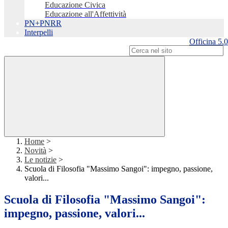
Educazione Civica
Educazione all'Affettività
PN+PNRR
Interpelli
Officina 5.0
Campo di ricerca per le pagine del sito
Home
>
Novità
>
Le notizie
>
Scuola di Filosofia "Massimo Sangoi": impegno, passione,
valori...
Scuola di Filosofia "Massimo Sangoi":
impegno, passione, valori...