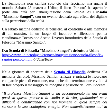
La Tecnologia non cambia solo ciò che facciamo, ma anche il
mondo. Sabato 28 marzo a Udine, il liceo 'Percoto' ha aperto le
porte alla città per l'inaugurazione della
Scuola di Filosofia
“Massimo Sangoi”
, con un evento dedicato agli effetti del digitale
sulla percezione della realtà.
Un sabato mattina dedicato al pensiero, al confronto e alla memoria
di un maestro, in un luogo di incontro e riflessione per la
cittadinanza: l'occasione è stato l'evento introduttivo della Scuola di
Filosofia "Massimo Sangoi".
Da: Scuola di Filosofia “Massimo Sangoi”: debutto a Udine
https://www.udinetoday.it/cronaca/inaugurazione-scuola-filosofia-
sangoi-percoto.html
© UdineToday
Nella giornata di apertura della
Scuola di Filosofia
dedicata alla
memoria del prof. Massimo Sangoi, ragazze e ragazzi lo ricordano
con parole piene di emozione, ma anche di determinazione e volontà
di fare proprio il messaggio di impegno e passione del loro Docente.
"
Il professor Massimo Sangoi ci ha accompagnato fin dai primi
passi in questo percorso di studio e di vita, guidandoci nelle
difficoltà e condividendo con noi momenti di gioia sempre col
sorriso e la sua contagiosa energia. Non dimenticheremo mai la