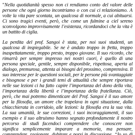
"
Nella quotidianità spesso non ci rendiamo conto del valore delle
persone che ogni giorno incontriamo o con cui ci relazioniamo. A
volte la vita pare scontata, un qualcosa di normale, a cui abituarsi.
Ci sono tragici eventi, però, che come un fulmine a ciel sereno
sconvolgono improvvisamente l’esistenza, ricordandoci che la vita è
un battito di ciglia.
La perdita del prof. Sangoi è stata, per noi suoi studenti, un
qualcosa di inspiegabile. Se ne è andato troppo in fretta, troppo
inaspettatamente, troppo presto, troppo giovane. Il suo ricordo, che
rimarrà per sempre impresso nei nostri cuori, è quello di una
persona speciale, gentile, sempre disponibile, rispettosa, aperta al
dialogo, premurosa, attenta ai bisogni del prossimo, comprensiva. Il
suo interesse per le questioni sociali, per le persone più svantaggiate
e bisognose e per i grandi temi di attualità che sempre riportava
nelle sue lezioni ci ha fatto capire l’importanza del dono della vita,
l’importanza della libertà e l’importanza della fratellanza. Ciò,
però, che mai potremo dimenticare del Prof. Sangoi è il suo amore
per la filosofia, un amore che trapelava in ogni situazione, dalla
chiacchierata in corridoio, alle lezioni: la filosofia era la sua vita.
La sua umanità, le sue correzioni, i suoi incoraggiamenti, il suo
esempio e il suo altruismo hanno segnato profondamente il nostro
percorso di studi facendoci comprendere che conoscere non
significa semplicemente imparare a memoria, ma pensare,
comprendere, ragionare, dubitare e porsi in discussione. “Io so di