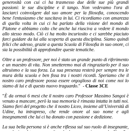
generosità con cui ci ha trasmesso due delle sue più grandi
passioni: le sue discipline e il tango. Non vedevamo l'ora di
lasciarci coinvolgere dal suo amore per la filosofia, conoscendo
bene l'entusiasmo che suscitava in lui. Ci ricordiamo con amarezza
di quella volta in cui ci ha parlato della visione del mondo di
Platone e abbiamo colto che anche lui riusciva a vedere il mondo
allo stesso modo. Ciò ci ha molto incuriosito e ci sarebbe piaciuto
farci guidare da lui alla scoperta di questa disciplina. Siamo quindi
felici che adesso, grazie a questa Scuola di Filosofia in suo onore, ci
sia la possibilità di approfondire queste tematiche.
Oltre a un professore, per noi è stato un grande punto di riferimento
e un maestro di vita. Non smetteremo mai di ringraziarlo per il suo
altruismo e la sua forza. La sua presenza resterà per sempre tra le
mura della scuola e ben fissa tra i nostri ricordi. Speriamo che il
nostro caro professore possa essere orgoglioso di noi come noi lo
siamo di lui e di questo nuovo traguardo
." -
Classe
3CE
"
È da ormai 6 mesi che il nostro caro Professor Massimo Sangoi è
venuto a mancare, però la sua memoria è rimasta intatta in tutti noi.
Siamo fieri del progetto che il nostro Liceo, insieme all’Università di
Udine, ha intrapreso, che rende onore al suo nome e agli
insegnamenti che lui ci ha donato con passione e dedizione.
La sua bella persona si è anche riflessa sul suo ruolo di insegnante,