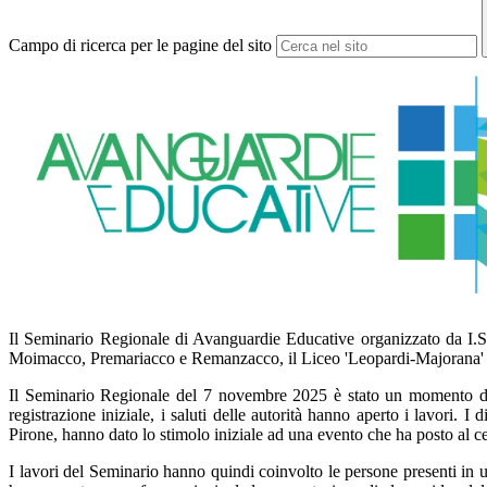
Campo di ricerca per le pagine del sito
Il Seminario Regionale di Avanguardie Educative organizzato da I.S.I
Moimacco, Premariacco e Remanzacco, il Liceo 'Leopardi-Majorana' di P
Il Seminario Regionale del 7 novembre 2025 è stato un momento di in
registrazione iniziale, i saluti delle autorità hanno aperto i lavori. 
Pirone, hanno dato lo stimolo iniziale ad una evento che ha posto al cen
I lavori del Seminario hanno quindi coinvolto le persone presenti in una