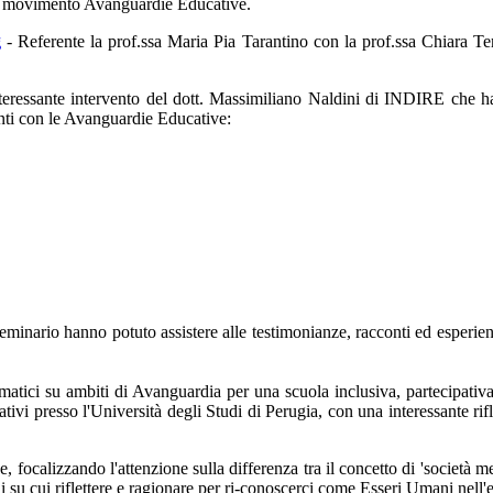
del movimento Avanguardie Educative.
g
- Referente la prof.ssa Maria Pia Tarantino con la prof.ssa Chiara 
ressante intervento del dott. Massimiliano Naldini di INDIRE che ha p
anti con le Avanguardie Educative:
Seminario hanno potuto assistere alle testimonianze, racconti ed esperien
tici su ambiti di Avanguardia per una scuola inclusiva, partecipativa e
tivi presso l'Università degli Studi di Perugia, con una interessante rif
, focalizzando l'attenzione sulla differenza tra il concetto di 'società 
su cui riflettere e ragionare per ri-conoscerci come Esseri Umani nell'ep