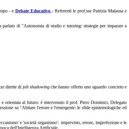
Tempo - e
Debate Educativo
- Referenti le prof.sse Patrizia Malausa e
arlato di "Autonomia di studio e tutoring: strategie per imparare a
ze dirette di
job shadowing
che hanno offerto uno sguardo concreto e
 orientata al futuro: è intervenuto il prof. Piero Dominici, Delegato
lessione su "Abitare l'errore e l'emergente: le sfide epistemologiche ed
meccanismo' e 'società organismo': imprevisto, errore, imperfezione e le
oca dell'Intelligenza Artificiale.