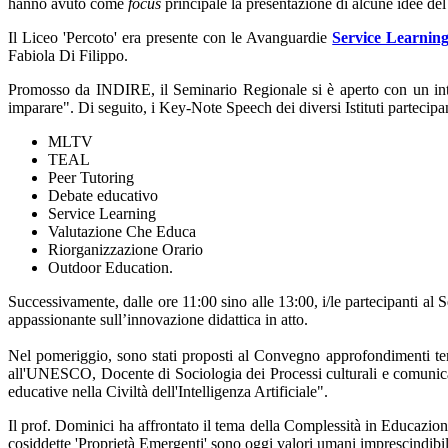
hanno avuto come
focus
principale la presentazione di alcune idee 
Il Liceo 'Percoto' era presente con le Avanguardie
Service Learnin
Fabiola Di Filippo.
Promosso da INDIRE, il Seminario Regionale si è aperto con un inte
imparare". Di seguito, i Key-Note Speech dei diversi Istituti partecip
MLTV
TEAL
Peer Tutoring
Debate educativo
Service Learning
Valutazione Che Educa
Riorganizzazione Orario
Outdoor Education.
Successivamente, dalle ore 11:00 sino alle 13:00, i/le partecipanti al 
appassionante sull’innovazione didattica in atto.
Nel pomeriggio, sono stati proposti al Convegno approfondimenti tema
all'UNESCO, Docente di
Sociologia dei Processi culturali e comunica
educative nella Civiltà dell'Intelligenza Artificiale".
Il prof. Dominici ha affrontato il tema della Complessità in Educazione
cosiddette 'Proprietà Emergenti' sono oggi valori umani imprescindibili 