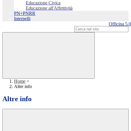
Educazione Civica
Educazione all'Affettività
PN+PNRR
Interpelli
Officina 5.0
Campo di ricerca per le pagine del sito
Home
>
Altre info
Altre info