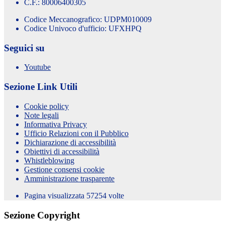
C.F.: 80006400305
Codice Meccanografico: UDPM010009
Codice Univoco d'ufficio: UFXHPQ
Seguici su
Youtube
Sezione Link Utili
Cookie policy
Note legali
Informativa Privacy
Ufficio Relazioni con il Pubblico
Dichiarazione di accessibilità
Obiettivi di accessibilità
Whistleblowing
Gestione consensi cookie
Amministrazione trasparente
Pagina visualizzata
57254
volte
Sezione Copyright