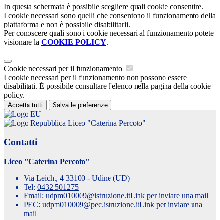
In questa schermata è possibile scegliere quali cookie consentire.
I cookie necessari sono quelli che consentono il funzionamento della
piattaforma e non è possibile disabilitarli.
Per conoscere quali sono i cookie necessari al funzionamento potete
visionare la
COOKIE POLICY
.
Cookie necessari per il funzionamento
I cookie necessari per il funzionamento non possono essere
disabilitati. È possibile consultare l'elenco nella pagina della cookie
policy.
Accetta tutti
Salva le preferenze
Liceo "Caterina Percoto"
Contatti
Liceo "Caterina Percoto"
Via Leicht, 4 33100 - Udine (UD)
Tel:
0432 501275
Email:
udpm010009@istruzione.it
Link per inviare una mail
PEC:
udpm010009@pec.istruzione.it
Link per inviare una
mail