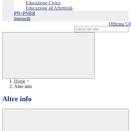
Educazione Civica
Educazione all'Affettività
PN+PNRR
Interpelli
Officina 5.0
Campo di ricerca per le pagine del sito
Home
>
Altre info
Altre info