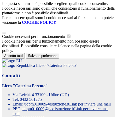
In questa schermata è possibile scegliere quali cookie consentire.
I cookie necessari sono quelli che consentono il funzionamento della
piattaforma e non è possibile disabilitarli.
Per conoscere quali sono i cookie necessari al funzionamento potete
visionare la
COOKIE POLICY
.
Cookie necessari per il funzionamento
I cookie necessari per il funzionamento non possono essere
disabilitati. È possibile consultare l'elenco nella pagina della cookie
policy.
Accetta tutti
Salva le preferenze
Liceo "Caterina Percoto"
Contatti
Liceo "Caterina Percoto"
Via Leicht, 4 33100 - Udine (UD)
Tel:
0432 501275
Email:
udpm010009@istruzione.it
Link per inviare una mail
PEC:
udpm010009@pec.istruzione.it
Link per inviare una
mail