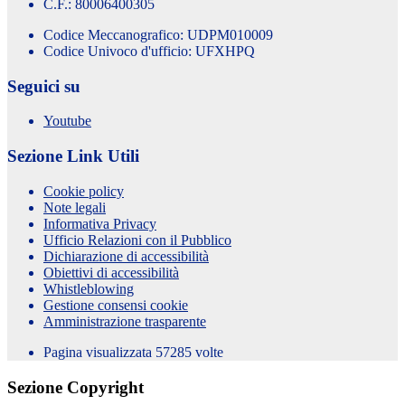
C.F.: 80006400305
Codice Meccanografico: UDPM010009
Codice Univoco d'ufficio: UFXHPQ
Seguici su
Youtube
Sezione Link Utili
Cookie policy
Note legali
Informativa Privacy
Ufficio Relazioni con il Pubblico
Dichiarazione di accessibilità
Obiettivi di accessibilità
Whistleblowing
Gestione consensi cookie
Amministrazione trasparente
Pagina visualizzata
57285
volte
Sezione Copyright