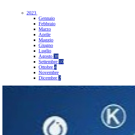
2023
Gennaio
Febbraio
Marzo
Aprile
Maggio
Giugno
Luglio
Agosto
38
Settembre
10
Ottobre
4
Novembre
Dicembre
2