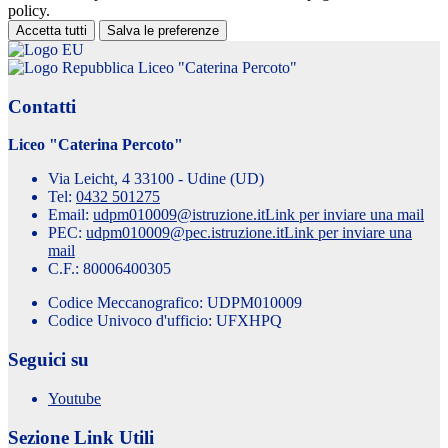
policy.
Accetta tutti
Salva le preferenze
Liceo "Caterina Percoto"
Contatti
Liceo "Caterina Percoto"
Via Leicht, 4 33100 - Udine (UD)
Tel:
0432 501275
Email:
udpm010009@istruzione.it
Link per inviare una mail
PEC:
udpm010009@pec.istruzione.it
Link per inviare una
mail
C.F.: 80006400305
Codice Meccanografico: UDPM010009
Codice Univoco d'ufficio: UFXHPQ
Seguici su
Youtube
Sezione Link Utili