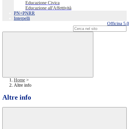
Educazione Civica
Educazione all'Affettività
PN+PNRR
Interpelli
Officina 5.0
Campo di ricerca per le pagine del sito
Home
>
Altre info
Altre info